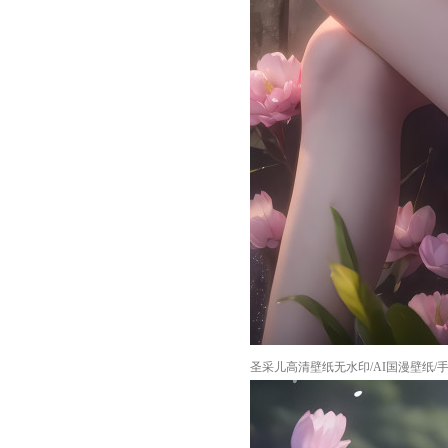
圣采儿高清壁纸无水印/AI国漫壁纸