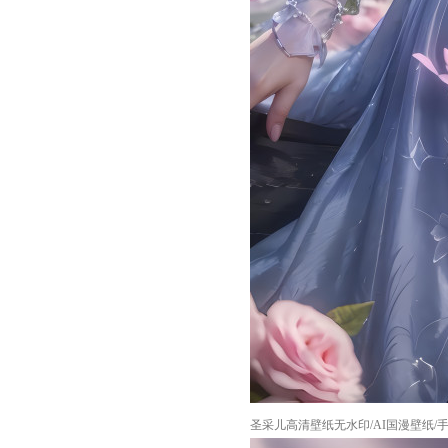
圣采儿高清壁纸无水印/AI国漫壁纸