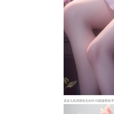
圣采儿高清壁纸无水印/AI国漫壁纸