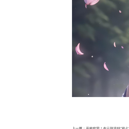
上一篇：
虽败犹荣！布云朝克特“抢七