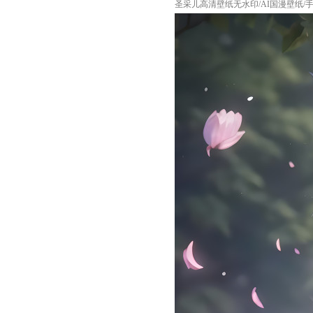
圣采儿高清壁纸无水印/AI国漫壁纸